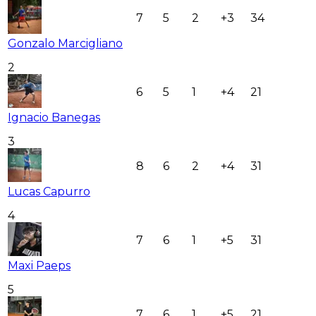
7
5
2
+3
34
Gonzalo Marcigliano
2
6
5
1
+4
21
Ignacio Banegas
3
8
6
2
+4
31
Lucas Capurro
4
7
6
1
+5
31
Maxi Paeps
5
7
6
1
+5
21