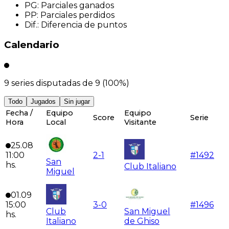
PG
:
Parciales ganados
PP
:
Parciales perdidos
Dif.
:
Diferencia de puntos
Calendario
9
series disputadas de
9
(
100
%)
Todo
Jugados
Sin jugar
Fecha /
Equipo
Equipo
Score
Serie
Hora
Local
Visitante
25.08
11:00
2
-
1
#
1492
San
hs.
Club Italiano
Miguel
01.09
15:00
3
-
0
#
1496
Club
San Miguel
hs.
Italiano
de Ghiso