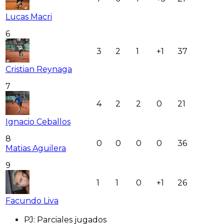
Lucas Macri
6
3
2
1
+1
37
Cristian Reynaga
7
4
2
2
0
21
Ignacio Ceballos
8
0
0
0
0
36
Matias Aguilera
9
1
1
0
+1
26
Facundo Liva
PJ
:
Parciales jugados