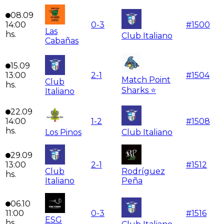
08.09
14:00
0
-
3
#
1500
Las
hs.
Club Italiano
Cabañas
15.09
13:00
2
-
1
#
1504
Match Point
Club
hs.
Sharks ⭐
Italiano
22.09
14:00
1
-
2
#
1508
hs.
Los Pinos
Club Italiano
29.09
13:00
2
-
1
#
1512
Club
Rodríguez
hs.
Italiano
Peña
06.10
11:00
0
-
3
#
1516
ESG
hs.