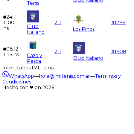
Club Italiano
Tenis
24.11
11:00
2
-
1
#
1789
Club
hs.
Los Pinos
Italiano
08.12
2
-
1
#
1808
11:15
hs.
Caza y
Club Italiano
Pesca
Interclubes IML Tenis
WhatsApp
—
hola@imltenis.com.ar
—
Terminos y
Condiciones
Hecho con ❤︎ en
2026