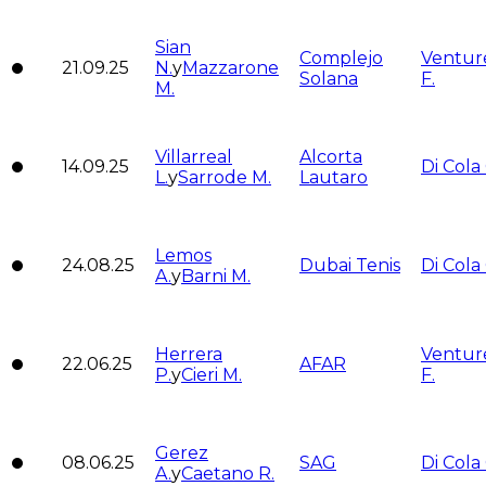
Sian
Complejo
Venture
21.09.25
N.
y
Mazzarone
Solana
F.
M.
Villarreal
Alcorta
14.09.25
Di Cola 
L.
y
Sarrode M.
Lautaro
Lemos
24.08.25
Dubai Tenis
Di Cola 
A.
y
Barni M.
Herrera
Venture
22.06.25
AFAR
P.
y
Cieri M.
F.
Gerez
08.06.25
SAG
Di Cola 
A.
y
Caetano R.