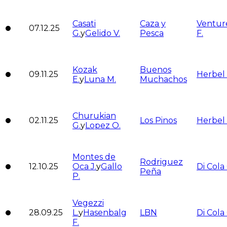
Casati
Caza y
Venture
07.12.25
G.
y
Gelido V.
Pesca
F.
Kozak
Buenos
09.11.25
Herbel
E.
y
Luna M.
Muchachos
Churukian
02.11.25
Los Pinos
Herbel
G.
y
Lopez O.
Montes de
Rodriguez
12.10.25
Oca J.
y
Gallo
Di Cola 
Peña
P.
Vegezzi
28.09.25
L.
y
Hasenbalg
LBN
Di Cola 
F.