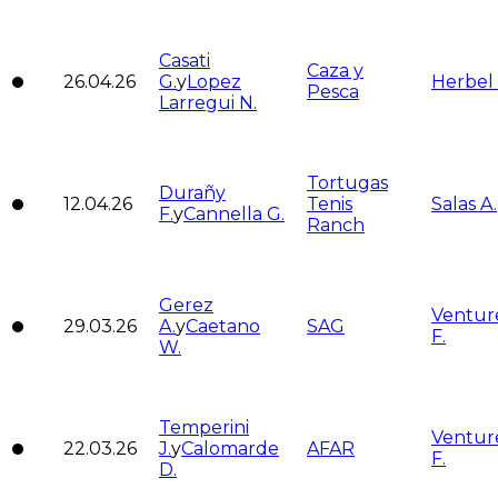
Casati
Caza y
26.04.26
G.
y
Lopez
Herbel
Pesca
Larregui N.
Tortugas
Durañy
12.04.26
Tenis
Salas A.
F.
y
Cannella G.
Ranch
Gerez
Venture
29.03.26
A.
y
Caetano
SAG
F.
W.
Temperini
Venture
22.03.26
J.
y
Calomarde
AFAR
F.
D.