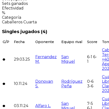
Sets ganados
Efectividad
%
Categoría
Caballeros Cuarta
Singles jugados (
4
)
G/P
Fecha
Oponente
Equipo rival
Score
Tor
Cab
Ter
Fernandez
San
6-1 6-
29.03.25
+4
M.
Miguel
1
Ape
20
Cua
Donovan
Rodríguez
0-6
Lib
10.11.24
S.
Peña
3-6
Cla
20
Cua
San
7-5
Lib
03.11.24
Alfaro L.
Miguel
6-1
Cla