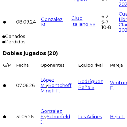
20
Cua
6-2
Club
Gonzalez
Lib
08.09.24
5-7
Italiano ⭐️⭐️
M.
Cla
10-8
20
Ganados
Perdidos
Dobles jugados (
20
)
G/P
Fecha.
Oponentes
Equipo rival
Pareja
López
Rodríguez
Venture
07.06.26
M.
y
Bontcheff
Peña ⭐️
F.
Mineff F.
Gonzalez
31.05.26
F.
y
Schonfeld
Los Adines
Bejo T.
J.