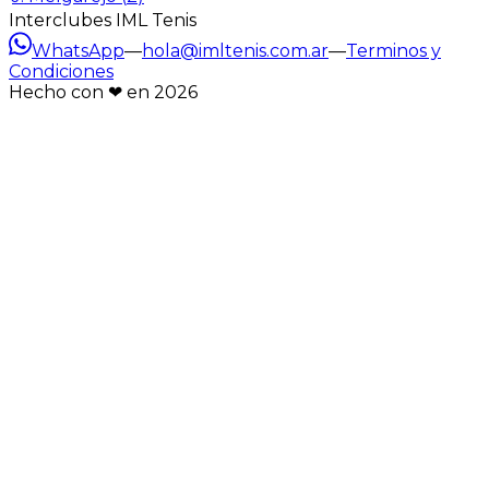
Interclubes IML Tenis
WhatsApp
—
hola@imltenis.com.ar
—
Terminos y
Condiciones
Hecho con ❤︎ en
2026