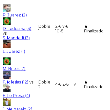
P. Juarez
(
2
)
Doble
2-6 7-6
🔥
D. Ledesma
(
3
)
L
1
10-8
Finalizado
vs
S. Mandelli
(
2
)
L. Juarez
(
1
)
M. Britos
(
7
)
F. Iglesias
(
12
)
vs
Doble
🔥
4-6 2-6
V
2
Finalizado
E. Lo Presti
(
4
)
J. Melgarejo
(
2
)