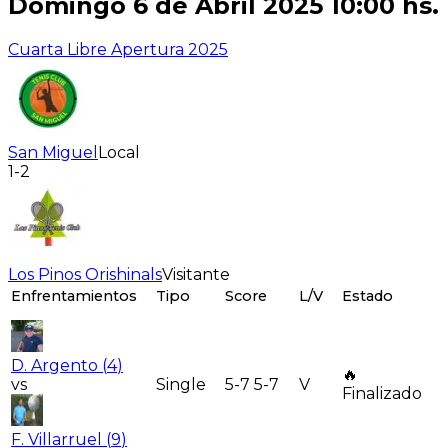
Domingo 6 de Abril 2025 10:00 hs.
Cuarta Libre Apertura 2025
San Miguel
Local
1-2
Los Pinos Orishinals
Visitante
Enfrentamientos
Tipo
Score
L/V
Estado
D. Argento
(
4
)
🔥
vs
Single
5-7 5-7
V
Finalizado
F. Villarruel
(
9
)