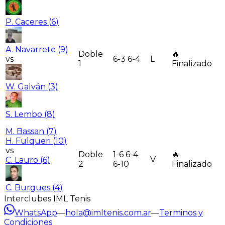
P. Caceres
(
6
)
A. Navarrete
(
9
)
Doble
🔥
vs
6-3 6-4
L
1
Finalizado
W. Galván
(
3
)
S. Lembo
(
8
)
M. Bassan
(
7
)
H. Fulqueri
(
10
)
vs
Doble
1-6 6-4
🔥
V
C. Lauro
(
6
)
2
6-10
Finalizado
C. Burgues
(
4
)
Interclubes IML Tenis
WhatsApp
—
hola@imltenis.com.ar
—
Terminos y
Condiciones