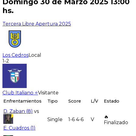
Domingo 30 de Marzo 2025 13:00
hs.
Tercera Libre Apertura 2025
Los Cedros
Local
1-2
Club Italiano ⭐
Visitante
Enfrentamientos
Tipo
Score
L/V
Estado
D. Zaban
(
8
)
vs
🔥
Single
1-6 4-6
V
Finalizado
E. Cuadros
(
1
)