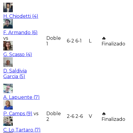
H. Chiodetti
(
4
)
F. Armando
(
6
)
vs
Doble
🔥
6-2 6-1
L
1
Finalizado
G. Scasso
(
4
)
D. Saldivia
Garcia
(
5
)
A. Lapuente
(
7
)
P. Camps
(
9
)
vs
Doble
🔥
2-6 2-6
V
2
Finalizado
C. Lo Tartaro
(
7
)