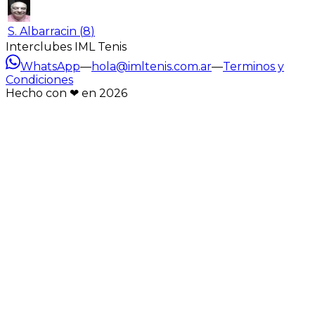
S. Albarracin
(
8
)
Interclubes IML Tenis
WhatsApp
—
hola@imltenis.com.ar
—
Terminos y
Condiciones
Hecho con ❤︎ en
2026