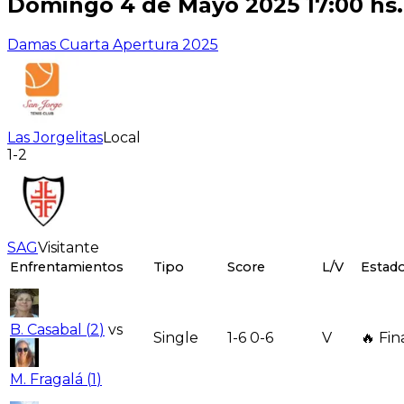
Domingo 4 de Mayo 2025 17:00 hs.
Damas Cuarta Apertura 2025
Las Jorgelitas
Local
1-2
SAG
Visitante
Enfrentamientos
Tipo
Score
L/V
Estad
B. Casabal
(
2
)
vs
Single
1-6 0-6
V
🔥 Fin
M. Fragalá
(
1
)