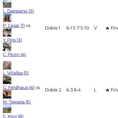
L. Dappiano
(
3
)
P. Cesar
(
1
)
vs
Doble 1
6-1 5-7 5-10
V
🔥 Fin
Y. Piris
(
3
)
C. Picon
(
4
)
L. Villalba
(
5
)
G. Feldhaus
(
4
)
vs
Doble 2
6-3 6-4
L
🔥 Fin
M. Teixeira
(
5
)
C. Mori
(
8
)