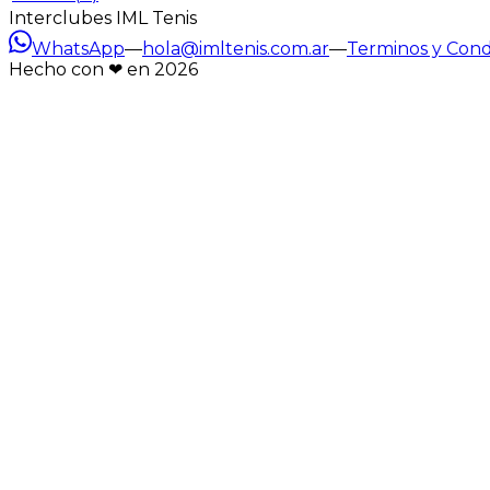
Interclubes IML Tenis
WhatsApp
—
hola@imltenis.com.ar
—
Terminos y Cond
Hecho con ❤︎ en
2026