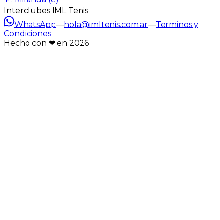
Interclubes IML Tenis
WhatsApp
—
hola@imltenis.com.ar
—
Terminos y
Condiciones
Hecho con ❤︎ en
2026