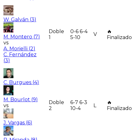
W. Galván
(
3
)
Doble
0-6 6-4
🔥
V
M. Montero
(
7
)
1
5-10
Finalizado
vs
A. Morielli
(
2
)
C. Fernández
(
3
)
C. Burgues
(
4
)
M. Bourlot
(
9
)
Doble
6-7 6-3
🔥
vs
L
2
10-4
Finalizado
J. Vargas
(
6
)
P. Miranda
(
8
)