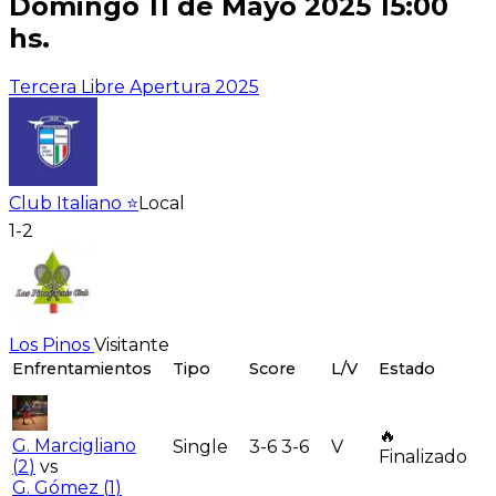
Domingo 11 de Mayo 2025 15:00
hs.
Tercera Libre Apertura 2025
Club Italiano ⭐
Local
1-2
Los Pinos
Visitante
Enfrentamientos
Tipo
Score
L/V
Estado
🔥
G. Marcigliano
Single
3-6 3-6
V
Finalizado
(
2
)
vs
G. Gómez
(
1
)