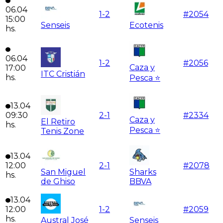
06.04
1
-
2
#
2054
15:00
Senseis
Ecotenis
hs.
06.04
1
-
2
#
2056
Caza y
17:00
ITC Cristián
hs.
Pesca ⭐
13.04
09:30
2
-
1
#
2334
Caza y
El Retiro
hs.
Pesca ⭐
Tenis Zone
13.04
12:00
2
-
1
#
2078
San Miguel
Sharks
hs.
de Ghiso
BBVA
13.04
12:00
1
-
2
#
2059
hs.
Austral José
Senseis