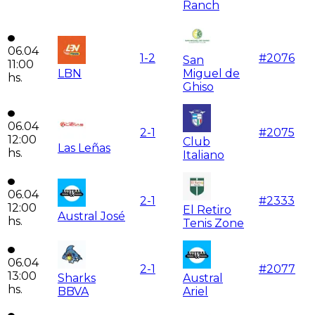
Ranch
06.04
1
-
2
#
2076
San
11:00
LBN
Miguel de
hs.
Ghiso
06.04
2
-
1
#
2075
12:00
Club
Las Leñas
hs.
Italiano
06.04
2
-
1
#
2333
12:00
El Retiro
Austral José
hs.
Tenis Zone
06.04
2
-
1
#
2077
13:00
Sharks
Austral
hs.
BBVA
Ariel