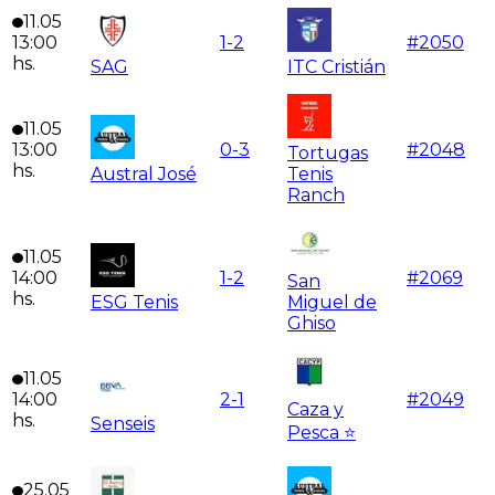
11.05
13:00
1
-
2
#
2050
hs.
SAG
ITC Cristián
11.05
13:00
0
-
3
#
2048
Tortugas
hs.
Austral José
Tenis
Ranch
11.05
14:00
1
-
2
#
2069
San
hs.
ESG Tenis
Miguel de
Ghiso
11.05
14:00
2
-
1
#
2049
Caza y
hs.
Senseis
Pesca ⭐
25.05