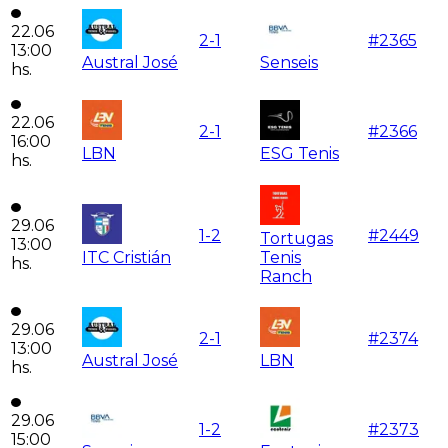
22.06
2
-
1
#
2365
13:00
Austral José
Senseis
hs.
22.06
2
-
1
#
2366
16:00
LBN
ESG Tenis
hs.
29.06
1
-
2
#
2449
Tortugas
13:00
ITC Cristián
Tenis
hs.
Ranch
29.06
2
-
1
#
2374
13:00
Austral José
LBN
hs.
29.06
1
-
2
#
2373
15:00