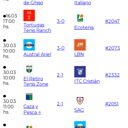
de Ghiso
Italiano
16.03
17:00
3
-
0
#
2047
Tortugas
hs.
Ecotenis
Tenis Ranch
30.03
3
-
0
#
2073
10:00
Austral Ariel
LBN
hs.
30.03
2
-
1
#
2332
10:00
El Retiro
ITC Cristián
hs.
Tenis Zone
30.03
2
-
1
#
2051
Caza y
11:00
SAG
hs.
Pesca ⭐