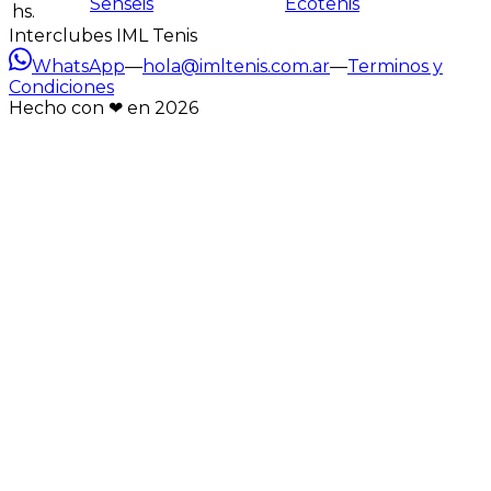
Senseis
Ecotenis
hs.
Interclubes IML Tenis
WhatsApp
—
hola@imltenis.com.ar
—
Terminos y
Condiciones
Hecho con ❤︎ en
2026