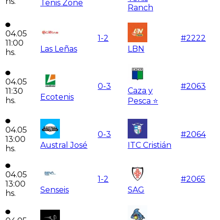
hs.
Tenis Zone
Ranch
04.05
1
-
2
#
2222
11:00
Las Leñas
LBN
hs.
04.05
0
-
3
#
2063
Caza y
11:30
Ecotenis
hs.
Pesca ⭐
04.05
0
-
3
#
2064
13:00
Austral José
ITC Cristián
hs.
04.05
1
-
2
#
2065
13:00
Senseis
SAG
hs.