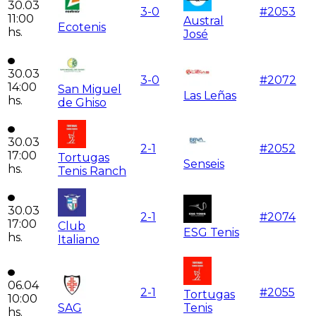
30.03
3
-
0
#
2053
11:00
Austral
Ecotenis
hs.
José
30.03
3
-
0
#
2072
14:00
San Miguel
Las Leñas
hs.
de Ghiso
30.03
2
-
1
#
2052
17:00
Tortugas
Senseis
hs.
Tenis Ranch
30.03
2
-
1
#
2074
17:00
Club
ESG Tenis
hs.
Italiano
06.04
2
-
1
#
2055
Tortugas
10:00
SAG
Tenis
hs.