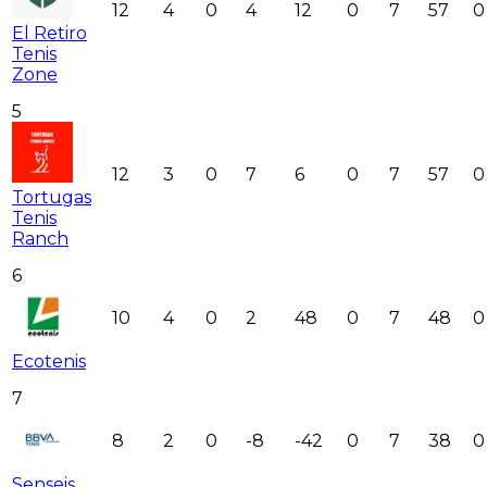
12
4
0
4
12
0
7
57
0
El Retiro
Tenis
Zone
5
12
3
0
7
6
0
7
57
0
Tortugas
Tenis
Ranch
6
10
4
0
2
48
0
7
48
0
Ecotenis
7
8
2
0
-8
-42
0
7
38
0
Senseis