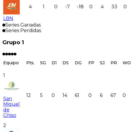
4
1
0
-7
-18
0
4
33
0
LBN
Series Ganadas
Series Perdidas
Grupo 1
Equipo
Pts.
SG
D1
DS
DG
FP
SJ
PR
WO
1
12
5
0
14
61
0
6
67
0
San
Miguel
de
Ghiso
2