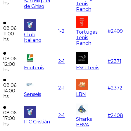
San Miguel
hs.
Tenis
de Ghiso
Ranch
08.06
1
-
2
#
2409
Tortugas
11:00
Club
Tenis
hs.
Italiano
Ranch
08.06
2
-
1
#
2371
12:00
Ecotenis
ESG Tenis
hs.
08.06
2
-
1
#
2372
14:00
Senseis
LBN
hs.
08.06
2
-
1
#
2408
17:00
Sharks
ITC Cristián
hs.
BBVA