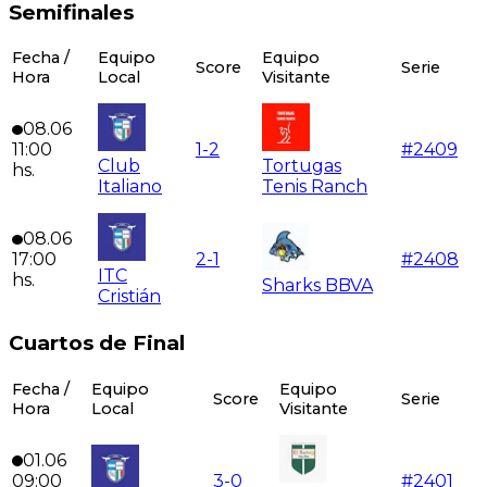
Semifinales
Fecha /
Equipo
Equipo
Score
Serie
Hora
Local
Visitante
08.06
11:00
1
-
2
#
2409
Club
Tortugas
hs.
Italiano
Tenis Ranch
08.06
17:00
2
-
1
#
2408
ITC
hs.
Sharks BBVA
Cristián
Cuartos de Final
Fecha /
Equipo
Equipo
Score
Serie
Hora
Local
Visitante
01.06
09:00
3
-
0
#
2401