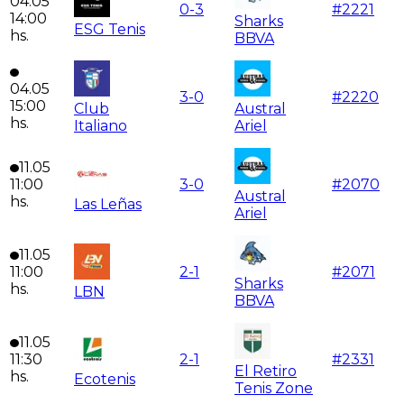
04.05
0
-
3
#
2221
14:00
Sharks
ESG Tenis
hs.
BBVA
04.05
3
-
0
#
2220
15:00
Club
Austral
hs.
Italiano
Ariel
11.05
11:00
3
-
0
#
2070
Austral
hs.
Las Leñas
Ariel
11.05
11:00
2
-
1
#
2071
Sharks
hs.
LBN
BBVA
11.05
11:30
2
-
1
#
2331
El Retiro
hs.
Ecotenis
Tenis Zone