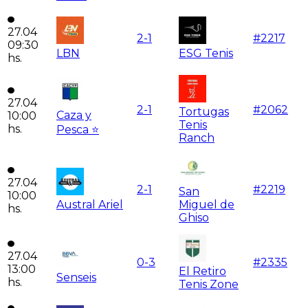
27.04
2
-
1
#
2217
09:30
LBN
ESG Tenis
hs.
27.04
2
-
1
#
2062
Tortugas
Caza y
10:00
Tenis
hs.
Pesca ⭐
Ranch
27.04
2
-
1
#
2219
San
10:00
Austral Ariel
Miguel de
hs.
Ghiso
27.04
0
-
3
#
2335
13:00
El Retiro
Senseis
hs.
Tenis Zone