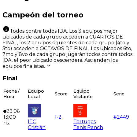
Campeón del torneo
Todos contra todos IDA. Los 3 equipos mejor
ubicados de cada grupo acceden a CUARTOS DE
FINAL, los 2 equipos siguientes de cada grupo (4to y
5to) acceden a OCTAVOS DE FINAL. Los ubicados 6to,
7mo y 8vo de cada grupo jugarán todos contra todos
IDA, el peor ubicado descenderá. Ascienden los
equipos finalistas.
Final
Fecha /
Equipo
Equipo
Score
Serie
Hora
Local
Visitante
29.06
13:00
1
-
2
#
2449
ITC
Tortugas
hs.
Cristián
Tenis Ranch