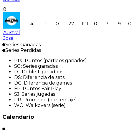
8
4
1
0
-27
-101
0
7
19
0
Austral
José
Series Ganadas
Series Perdidas
Pts.
:
Puntos (partidos ganados)
SG
:
Series ganadas
D1
:
Doble 1 ganadoos
DS
:
Diferencia de sets
DG
:
Diferencia de games
FP
:
Puntos Fair Play
SJ
:
Series jugadas
PR
:
Promedio (porcentaje)
WO
:
Walkovers (serie)
Calendario