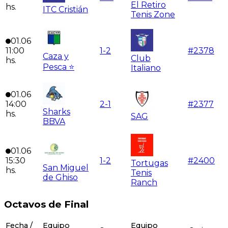
El Retiro
hs.
ITC Cristián
Tenis Zone
01.06
11:00
1
-
2
#
2378
Caza y
Club
hs.
Pesca ⭐
Italiano
01.06
14:00
2
-
1
#
2377
Sharks
hs.
SAG
BBVA
01.06
15:30
1
-
2
#
2400
Tortugas
San Miguel
hs.
Tenis
de Ghiso
Ranch
Octavos de Final
Fecha /
Equipo
Equipo