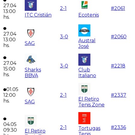
27.04
2
-
1
#
2061
13:00
ITC Cristián
Ecotenis
hs.
27.04
3
-
0
#
2060
13:00
Austral
SAG
hs.
José
27.04
3
-
0
#
2218
15:00
Sharks
Club
hs.
BBVA
Italiano
01.05
12:00
2
-
1
#
2337
El Retiro
hs.
SAG
Tenis Zone
04.05
2
-
1
#
2336
Tortugas
09:30
El Retiro
Tenis