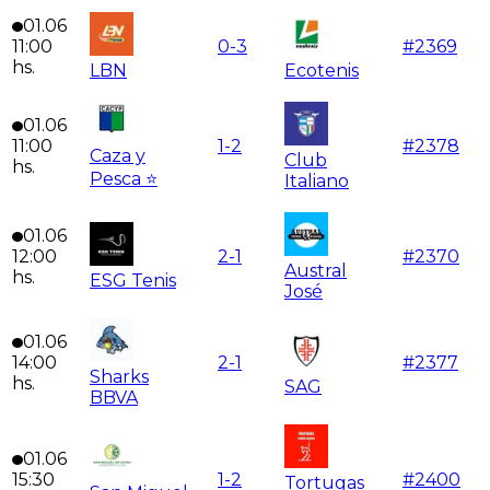
01.06
11:00
0
-
3
#
2369
hs.
LBN
Ecotenis
01.06
11:00
1
-
2
#
2378
Caza y
Club
hs.
Pesca ⭐
Italiano
01.06
12:00
2
-
1
#
2370
Austral
hs.
ESG Tenis
José
01.06
14:00
2
-
1
#
2377
Sharks
hs.
SAG
BBVA
01.06
15:30
1
-
2
#
2400
Tortugas