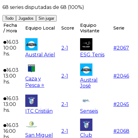
68
series disputadas de
68
(
100
%)
Todo
Jugados
Sin jugar
Fecha
Equipo
Equipo Local
Score
Serie
/ Hora
Visitante
16.03
10:00
2
-
1
#
2067
hs.
Austral Ariel
ESG Tenis
16.03
13:00
2
-
1
#
2046
Caza y
Austral
hs.
Pesca ⭐
José
16.03
13:00
2
-
1
#
2045
hs.
ITC Cristián
Senseis
16.03
16:00
2
-
1
#
2068
San Miguel
Club
hs.