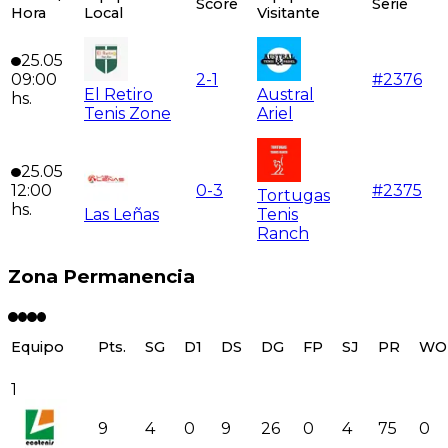
Score
Serie
Hora
Local
Visitante
25.05
09:00
2
-
1
#
2376
El Retiro
Austral
hs.
Tenis Zone
Ariel
25.05
12:00
0
-
3
#
2375
Tortugas
hs.
Las Leñas
Tenis
Ranch
Zona Permanencia
Equipo
Pts.
SG
D1
DS
DG
FP
SJ
PR
WO
1
9
4
0
9
26
0
4
75
0