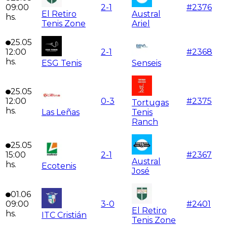
09:00
2
-
1
#
2376
El Retiro
Austral
hs.
Tenis Zone
Ariel
25.05
12:00
2
-
1
#
2368
hs.
ESG Tenis
Senseis
25.05
12:00
0
-
3
#
2375
Tortugas
hs.
Las Leñas
Tenis
Ranch
25.05
15:00
2
-
1
#
2367
Austral
hs.
Ecotenis
José
01.06
09:00
3
-
0
#
2401
El Retiro
hs.
ITC Cristián
Tenis Zone