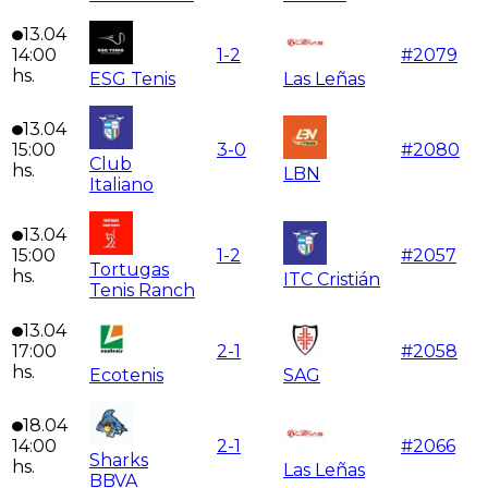
13.04
14:00
1
-
2
#
2079
hs.
ESG Tenis
Las Leñas
13.04
15:00
3
-
0
#
2080
Club
hs.
LBN
Italiano
13.04
15:00
1
-
2
#
2057
Tortugas
hs.
ITC Cristián
Tenis Ranch
13.04
17:00
2
-
1
#
2058
hs.
Ecotenis
SAG
18.04
14:00
2
-
1
#
2066
Sharks
hs.
Las Leñas
BBVA