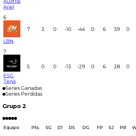
Austral
Ariel
6
7
3
0
-10
-44
0
6
39
0
LBN
7
5
0
0
-13
-29
0
6
28
0
ESG
Tenis
Series Ganadas
Series Perdidas
Grupo 2
Equipo
Pts.
SG
D1
DS
DG
FP
SJ
PR