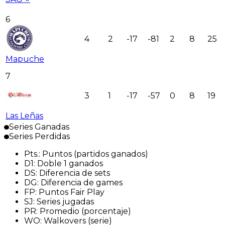
6
4
2
-17
-81
2
8
25
Mapuche
7
3
1
-17
-57
0
8
19
Las Leñas
Series Ganadas
Series Perdidas
Pts.
:
Puntos (partidos ganados)
D1
:
Doble 1 ganados
DS
:
Diferencia de sets
DG
:
Diferencia de games
FP
:
Puntos Fair Play
SJ
:
Series jugadas
PR
:
Promedio (porcentaje)
WO
:
Walkovers (serie)