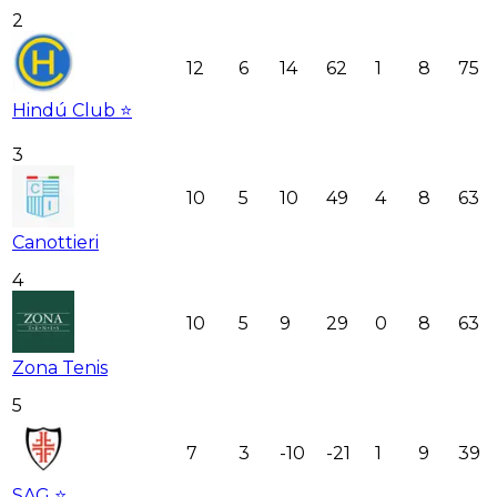
2
12
6
14
62
1
8
75
Hindú Club ⭐️
3
10
5
10
49
4
8
63
Canottieri
4
10
5
9
29
0
8
63
Zona Tenis
5
7
3
-10
-21
1
9
39
SAG ⭐️