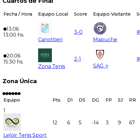
Cuartos de Final
Fecha / Hora
Equipo Local
Score
Equipo Visitante
S
13.06
3
-
0
#
13:00
hs.
Canottieri
Mapuche
20.06
2
-
1
#
15:30
hs.
SAG ⭐️
Zona Tenis
Zona Única
Equipo
Pts.
D1
DS
DG
FP
SJ
PR
1
12
6
5
-14
3
9
67
Leloir Tenis Sport