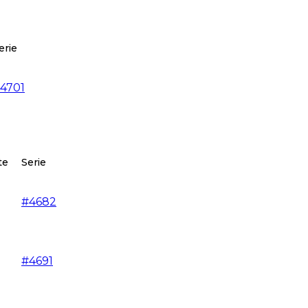
erie
4701
te
Serie
#
4682
#
4691