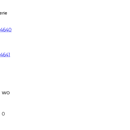
erie
4640
4641
WO
0