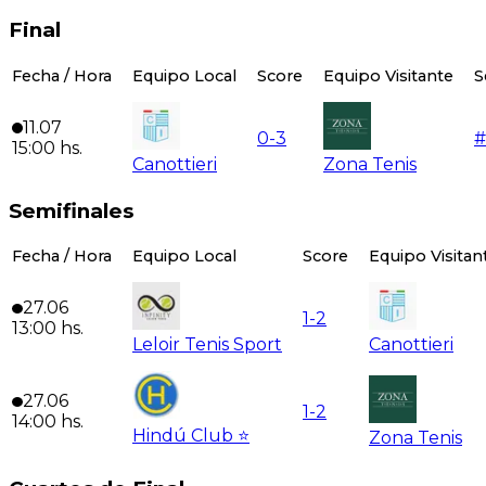
Final
Fecha / Hora
Equipo Local
Score
Equipo Visitante
S
11.07
0
-
3
#
15:00
hs.
Canottieri
Zona Tenis
Semifinales
Fecha / Hora
Equipo Local
Score
Equipo Visitan
27.06
1
-
2
13:00
hs.
Leloir Tenis Sport
Canottieri
27.06
1
-
2
14:00
hs.
Hindú Club ⭐️
Zona Tenis