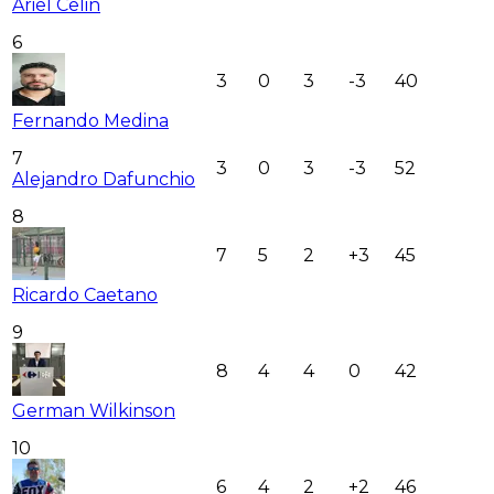
Ariel Celin
6
3
0
3
-3
40
Fernando Medina
7
3
0
3
-3
52
Alejandro Dafunchio
8
7
5
2
+3
45
Ricardo Caetano
9
8
4
4
0
42
German Wilkinson
10
6
4
2
+2
46