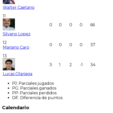
Walter Caetano
11
0
0
0
0
66
Silvano Lopez
12
0
0
0
0
37
Mariano Caro
13
3
1
2
-1
34
Lucas Olariaga
PJ
:
Parciales jugados
PG
:
Parciales ganados
PP
:
Parciales perdidos
Dif.
:
Diferencia de puntos
Calendario