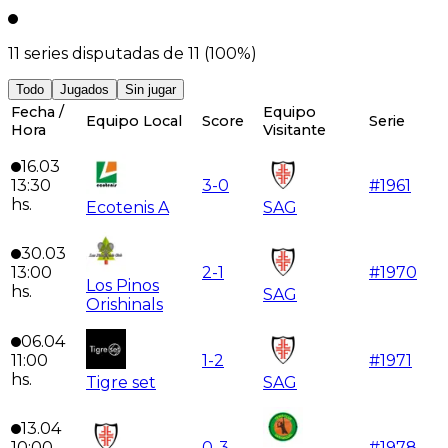
11
series disputadas de
11
(
100
%)
Todo
Jugados
Sin jugar
Fecha /
Equipo
Equipo Local
Score
Serie
Hora
Visitante
16.03
13:30
3
-
0
#
1961
hs.
Ecotenis A
SAG
30.03
13:00
2
-
1
#
1970
Los Pinos
hs.
SAG
Orishinals
06.04
11:00
1
-
2
#
1971
hs.
Tigre set
SAG
13.04
10:00
0
-
3
#
1978