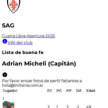
SAG
Cuarta Libre Apertura 2025
Info del club
Lista de buena fe
Adrian Micheli
(Capitán)
Por favor enviar fotos de perfil faltantes a
hola@imltenis.com.ar
Jugador
PJ
PG
PP
Dif.
Edad
1
3
1
2
-1
49