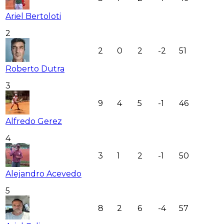
Ariel Bertoloti
2
2
0
2
-2
51
Roberto Dutra
3
9
4
5
-1
46
Alfredo Gerez
4
3
1
2
-1
50
Alejandro Acevedo
5
8
2
6
-4
57