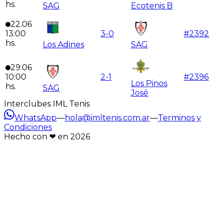
hs.
SAG
Ecotenis B
22.06
13:00
3
-
0
#
2392
hs.
Los Adines
SAG
29.06
10:00
2
-
1
#
2396
Los Pinos
hs.
SAG
José
Interclubes IML Tenis
WhatsApp
—
hola@imltenis.com.ar
—
Terminos y
Condiciones
Hecho con ❤︎ en
2026