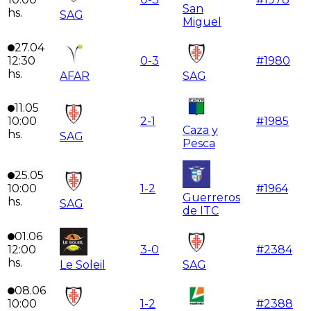
San
hs.
SAG
Miguel
27.04
12:30
0
-
3
#
1980
hs.
AFAR
SAG
11.05
10:00
2
-
1
#
1985
Caza y
hs.
SAG
Pesca
25.05
10:00
1
-
2
#
1964
Guerreros
hs.
SAG
de ITC
01.06
12:00
3
-
0
#
2384
hs.
Le Soleil
SAG
08.06
10:00
1
-
2
#
2388