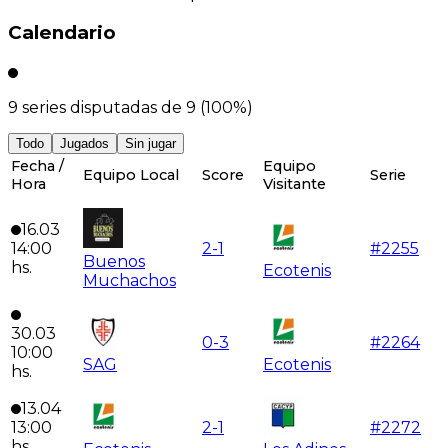
Calendario
9
series disputadas de
9
(
100
%)
Todo
Jugados
Sin jugar
Fecha /
Equipo
Equipo Local
Score
Serie
Hora
Visitante
16.03
14:00
2
-
1
#
2255
Buenos
hs.
Ecotenis
Muchachos
30.03
0
-
3
#
2264
10:00
SAG
Ecotenis
hs.
13.04
13:00
2
-
1
#
2272
hs.