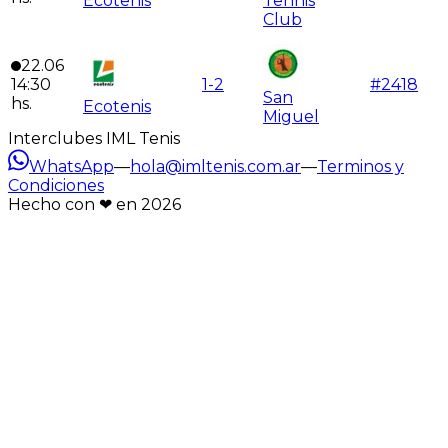
Ecotenis
Tennis
Club
22.06
14:30
1
-
2
#
2418
San
hs.
Ecotenis
Miguel
Interclubes IML Tenis
WhatsApp
—
hola@imltenis.com.ar
—
Terminos y
Condiciones
Hecho con ❤︎ en
2026