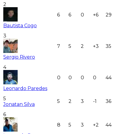
2
6
6
0
+6
29
Bautista Cogo
3
7
5
2
+3
35
Sergio Rivero
4
0
0
0
0
44
Leonardo Paredes
5
5
2
3
-1
36
Jonatan Silva
6
8
5
3
+2
44