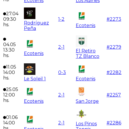
Ecotenis
Los Adines
27.04
09:30
1
-
2
#
2273
Rodríguez
hs.
Ecotenis
Peña
04.05
2
-
1
#
2279
13:30
El Retiro
Ecotenis
hs.
TZ Blanco
11.05
14:00
0
-
3
#
2282
hs.
Le Soleil 1
Ecotenis
25.05
12:00
2
-
1
#
2257
hs.
Ecotenis
San Jorge
01.06
14:00
2
-
1
#
2286
Los Pinos
hs.