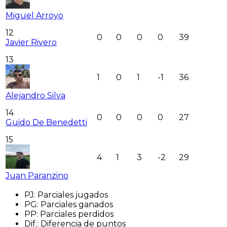
Miguel Arroyo
12
0
0
0
0
39
Javier Rivero
13
1
0
1
-1
36
Alejandro Silva
14
0
0
0
0
27
Guido De Benedetti
15
4
1
3
-2
29
Juan Paranzino
PJ
:
Parciales jugados
PG
:
Parciales ganados
PP
:
Parciales perdidos
Dif.
:
Diferencia de puntos