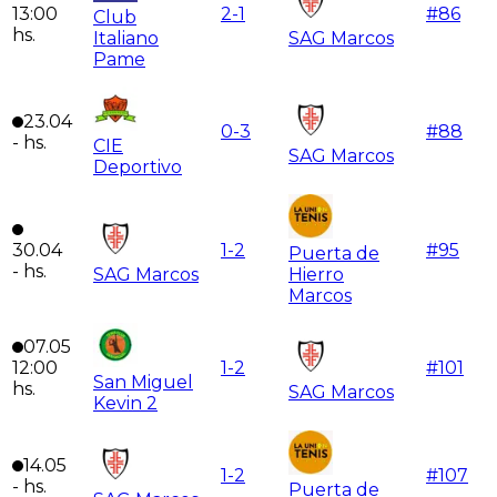
13:00
2
-
1
#
86
Club
hs.
Italiano
SAG Marcos
Pame
23.04
0
-
3
#
88
-
hs.
CIE
SAG Marcos
Deportivo
30.04
1
-
2
#
95
Puerta de
-
hs.
SAG Marcos
Hierro
Marcos
07.05
12:00
1
-
2
#
101
San Miguel
hs.
SAG Marcos
Kevin 2
14.05
1
-
2
#
107
-
hs.
Puerta de