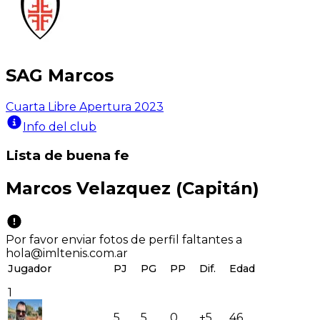
SAG Marcos
Cuarta Libre Apertura 2023
Info del club
Lista de buena fe
Marcos Velazquez
(Capitán)
Por favor enviar fotos de perfil faltantes a
hola@imltenis.com.ar
Jugador
PJ
PG
PP
Dif.
Edad
1
5
5
0
+5
46