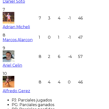
Daniel Soto
7
7
3
4
-1
46
Adrian Micheli
8
1
0
1
-1
47
Marcos Alarcon
9
8
2
6
-4
57
Ariel Celin
10
8
4
4
0
46
Alfredo Gerez
PJ
:
Parciales jugados
PG
:
Parciales ganados