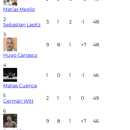
Matías Meglio
2
3
1
2
-1
48
Sebastian Lapitz
3
9
8
1
+7
48
Hugo Carrasco
4
1
0
1
-1
46
Matias Cuenca
5
2
1
1
0
49
Germán Witt
6
9
8
1
+7
46