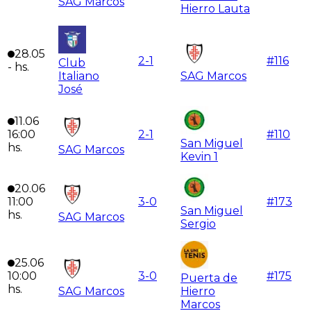
SAG Marcos
Hierro Lauta
28.05
2
-
1
#
116
Club
-
hs.
Italiano
SAG Marcos
José
11.06
16:00
2
-
1
#
110
San Miguel
hs.
SAG Marcos
Kevin 1
20.06
11:00
3
-
0
#
173
San Miguel
hs.
SAG Marcos
Sergio
25.06
10:00
3
-
0
#
175
Puerta de
hs.
SAG Marcos
Hierro
Marcos