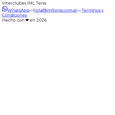
Interclubes IML Tenis
WhatsApp
—
hola@imltenis.com.ar
—
Terminos y
Condiciones
Hecho con ❤︎ en
2026