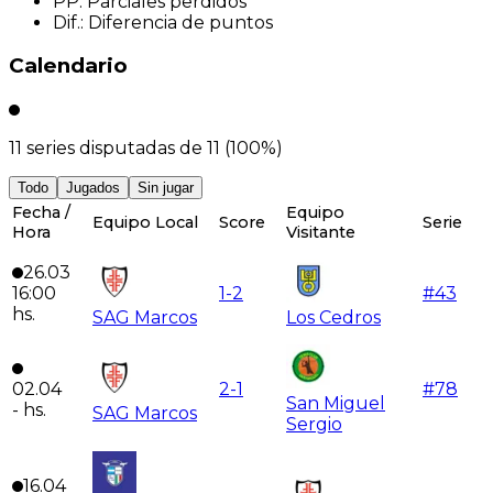
PP
:
Parciales perdidos
Dif.
:
Diferencia de puntos
Calendario
11
series disputadas de
11
(
100
%)
Todo
Jugados
Sin jugar
Fecha /
Equipo
Equipo Local
Score
Serie
Hora
Visitante
26.03
16:00
1
-
2
#
43
hs.
SAG Marcos
Los Cedros
02.04
2
-
1
#
78
San Miguel
-
hs.
SAG Marcos
Sergio
16.04