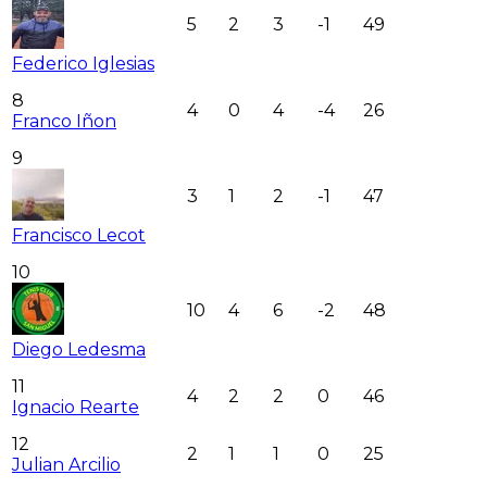
5
2
3
-1
49
Federico Iglesias
8
4
0
4
-4
26
Franco Iñon
9
3
1
2
-1
47
Francisco Lecot
10
10
4
6
-2
48
Diego Ledesma
11
4
2
2
0
46
Ignacio Rearte
12
2
1
1
0
25
Julian Arcilio