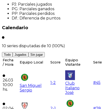
PJ
:
Parciales jugados
PG
:
Parciales ganados
PP
:
Parciales perdidos
Dif.
:
Diferencia de puntos
Calendario
10
series disputadas de
10
(
100
%)
Todo
Jugados
Sin jugar
Fecha
Equipo
Equipo Local
Score
Serie
/ Hora
Visitante
26.03
1
-
2
#
45
Club
10:00
San Miguel
Italiano
hs.
Sergio
José
02.04
2
-
1
#
78