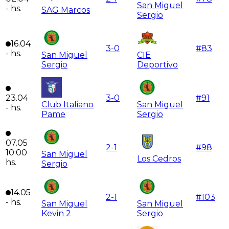
San Miguel
-
hs.
SAG Marcos
Sergio
16.04
3
-
0
#
83
-
hs.
San Miguel
CIE
Sergio
Deportivo
23.04
3
-
0
#
91
Club Italiano
San Miguel
-
hs.
Pame
Sergio
07.05
2
-
1
#
98
10:00
San Miguel
Los Cedros
hs.
Sergio
14.05
2
-
1
#
103
-
hs.
San Miguel
San Miguel
Kevin 2
Sergio