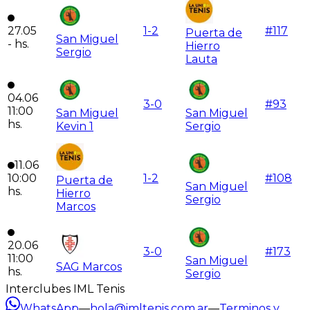
27.05
1
-
2
#
117
Puerta de
San Miguel
-
hs.
Hierro
Sergio
Lauta
04.06
3
-
0
#
93
11:00
San Miguel
San Miguel
hs.
Kevin 1
Sergio
11.06
10:00
1
-
2
#
108
Puerta de
San Miguel
hs.
Hierro
Sergio
Marcos
20.06
3
-
0
#
173
11:00
San Miguel
SAG Marcos
hs.
Sergio
Interclubes IML Tenis
WhatsApp
—
hola@imltenis.com.ar
—
Terminos y