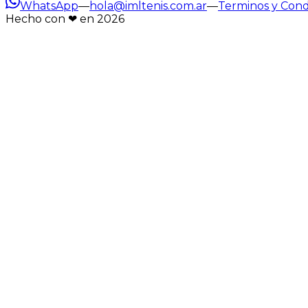
WhatsApp
—
hola@imltenis.com.ar
—
Terminos y Cond
Hecho con ❤︎ en
2026