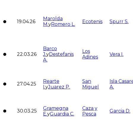
Marolda
19.04.26
Ecotenis
Spurr S.
M.
y
Romero L.
Barco
Los
22.03.26
J.
y
Destefanis
Vera I.
Adines
A.
Rearte
San
Isla Casar
27.04.25
I.
y
Juarez P.
Miguel
A.
Gramegna
Caza y
30.03.25
Garcia D.
E.
y
Guardia C.
Pesca