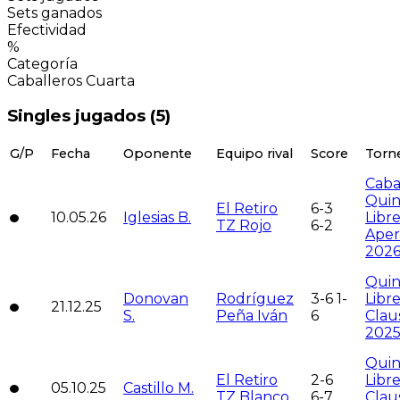
Sets ganados
Efectividad
%
Categoría
Caballeros Cuarta
Singles jugados (
5
)
G/P
Fecha
Oponente
Equipo rival
Score
Torn
Caba
Quin
El Retiro
6-3
10.05.26
Iglesias B.
Libr
TZ Rojo
6-2
Aper
202
Quin
Donovan
Rodríguez
3-6 1-
Libr
21.12.25
S.
Peña Iván
6
Clau
202
Quin
El Retiro
2-6
Libr
05.10.25
Castillo M.
TZ Blanco
6-7
Clau