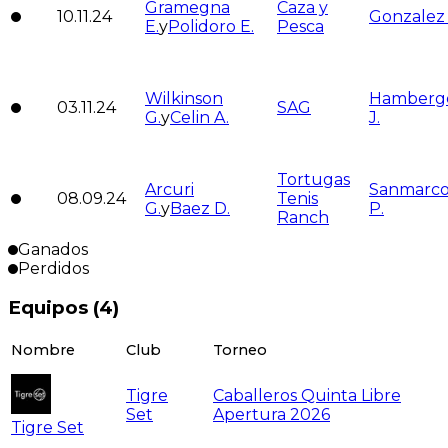
Gramegna
Caza y
10.11.24
Gonzalez 
E.
y
Polidoro E.
Pesca
Wilkinson
Hamberg
03.11.24
SAG
G.
y
Celin A.
J.
Tortugas
Arcuri
Sanmarc
08.09.24
Tenis
G.
y
Baez D.
P.
Ranch
Ganados
Perdidos
Equipos (
4
)
Nombre
Club
Torneo
Tigre
Caballeros Quinta Libre
Set
Apertura 2026
Tigre Set