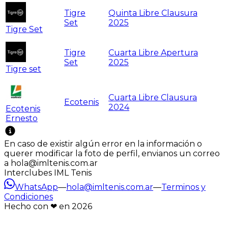
Tigre
Quinta Libre Clausura
Set
2025
Tigre Set
Tigre
Cuarta Libre Apertura
Set
2025
Tigre set
Cuarta Libre Clausura
Ecotenis
2024
Ecotenis
Ernesto
En caso de existir algún error en la información o
querer modificar la foto de perfil, envianos un correo
a hola@imltenis.com.ar
Interclubes IML Tenis
WhatsApp
—
hola@imltenis.com.ar
—
Terminos y
Condiciones
Hecho con ❤︎ en
2026