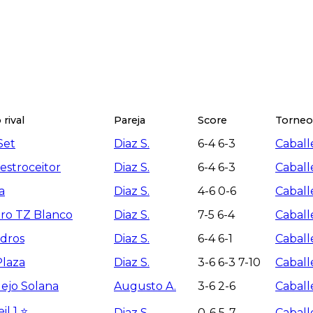
rival
Pareja
Score
Torneo
Set
Diaz S.
6-4 6-3
Caball
estroceitor
Diaz S.
6-4 6-3
Caball
a
Diaz S.
4-6 0-6
Caball
iro TZ Blanco
Diaz S.
7-5 6-4
Caball
edros
Diaz S.
6-4 6-1
Caball
Plaza
Diaz S.
3-6 6-3 7-10
Caball
ejo Solana
Augusto A.
3-6 2-6
Caball
il 1 ⭐️
Diaz S.
0-6 5-7
Caball