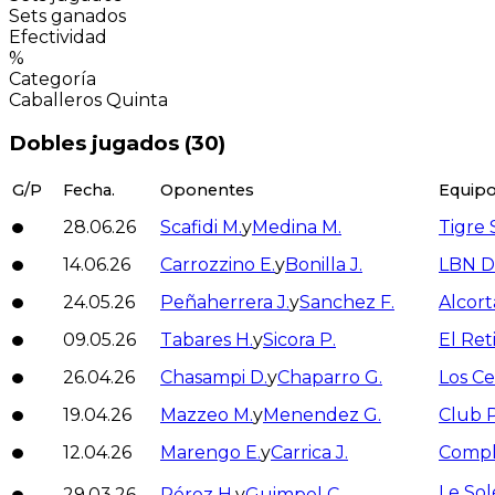
Sets ganados
Efectividad
%
Categoría
Caballeros Quinta
Dobles jugados (
30
)
G/P
Fecha.
Oponentes
Equipo 
28.06.26
Scafidi M.
y
Medina M.
Tigre 
14.06.26
Carrozzino E.
y
Bonilla J.
LBN D
24.05.26
Peñaherrera J.
y
Sanchez F.
Alcort
09.05.26
Tabares H.
y
Sicora P.
El Ret
26.04.26
Chasampi D.
y
Chaparro G.
Los C
19.04.26
Mazzeo M.
y
Menendez G.
Club 
12.04.26
Marengo E.
y
Carrica J.
Compl
Le Sole
29.03.26
Pérez H.
y
Guimpel C.