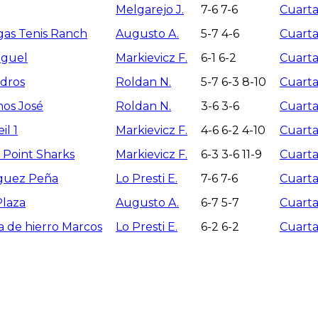
Melgarejo J.
7-6 7-6
Cuarta
gas Tenis Ranch
Augusto A.
5-7 4-6
Cuarta
iguel
Markievicz F.
6-1 6-2
Cuarta
edros
Roldan N.
5-7 6-3 8-10
Cuarta
nos José
Roldan N.
3-6 3-6
Cuarta
il 1
Markievicz F.
4-6 6-2 4-10
Cuarta
 Point Sharks
Markievicz F.
6-3 3-6 11-9
Cuarta
guez Peña
Lo Presti E.
7-6 7-6
Cuarta
Plaza
Augusto A.
6-7 5-7
Cuarta
 de hierro Marcos
Lo Presti E.
6-2 6-2
Cuarta