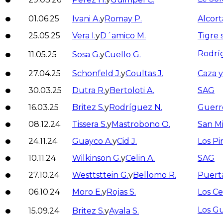
01.06.25
Ivani A.
y
Romay P.
Alcort
25.05.25
Vera I.
y
D´amico M.
Tigre 
Rodrí
11.05.25
Sosa G.
y
Cuello G.
27.04.25
Schonfeld J.
y
Coultas J.
Caza y
30.03.25
Dutra R.
y
Bertoloti A.
SAG
16.03.25
Britez S.
y
Rodríguez N.
Guerr
08.12.24
Tissera S.
y
Mastrobono O.
San M
24.11.24
Guayco A.
y
Cid J.
Los Pi
10.11.24
Wilkinson G.
y
Celin A.
SAG
27.10.24
Westtsttein G.
y
Bellomo R.
Puert
06.10.24
Moro E.
y
Rojas S.
Los C
Los Gu
15.09.24
Britez S.
y
Ayala S.