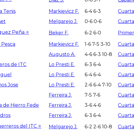
a Tenis
Markievicz F.
6-4 6-3
Cuarta
set
Melgarejo J.
0-6 0-6
Cuarta
guez Peña ⭐
Beker F.
6-2 6-0
Primer
 Pesca
Markievicz F.
1-6 7-5 3-10
Cuarta
Augusto A.
4-6 6-3 10-8
Cuarta
eros de ITC
Lo Presti E.
6-3 6-4
Cuarta
iguel
Lo Presti E.
6-4 6-4
Cuarta
nos Jose
Lo Presti E.
2-6 6-4 7-10
Cuarta
Ferreira J.
7-5 7-6
Cuarta
a de Hierro Fede
Ferreira J.
3-6 4-6
Cuarta
edros
Ferreira J.
6-3 6-4
Cuarta
erreros del ITC ⭐️
Melgarejo J.
6-2 2-6 10-8
Cuarta